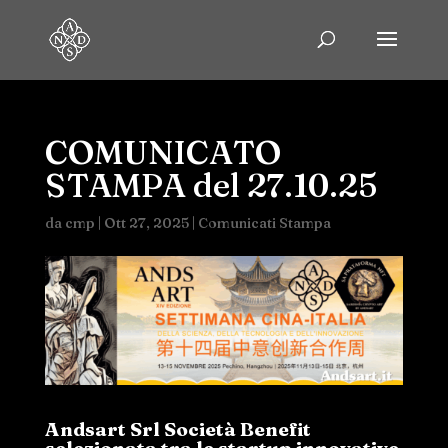
COMUNICATO
STAMPA del 27.10.25
da
cmp
|
Ott 27, 2025
|
Comunicati Stampa
Andsart Srl Società Benefit